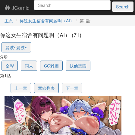
JComic
Search
主頁
你这女生宿舍有问题啊（AI）
第1話
你这女生宿舍有问题啊（AI） (71)
6a2048034a902e23811176c7
曼波~曼波~
分類:
全彩
同人
CG雜圖
扶他樂園
第1話
上一章
章節列表
下一章