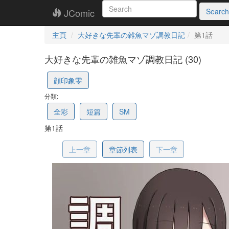
JComic
Search
主頁
大好きな先輩の雑魚マゾ調教日記
第1話
大好きな先輩の雑魚マゾ調教日記 (30)
68e270d16671cf431d14b7e0
顔印象零
分類:
全彩
短篇
SM
第1話
上一章
章節列表
下一章