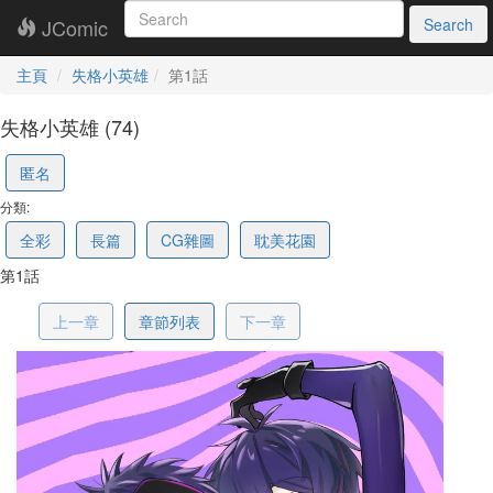
JComic
Search
主頁
失格小英雄
第1話
失格小英雄 (74)
6a1dabf1b7e8aa5bc856abe8
匿名
分類:
全彩
長篇
CG雜圖
耽美花園
第1話
上一章
章節列表
下一章