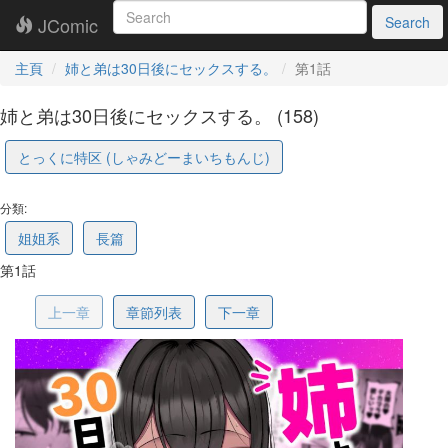
JComic
Search
主頁
姉と弟は30日後にセックスする。
第1話
姉と弟は30日後にセックスする。 (158)
とっくに特区 (しゃみどーまいちもんじ)
6a20487f4a902e2381117b4e
分類:
姐姐系
長篇
第1話
上一章
章節列表
下一章