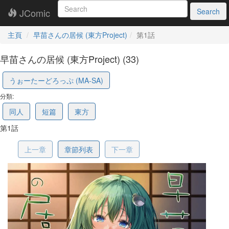
JComic
Search
主頁
早苗さんの居候 (東方Project)
第1話
早苗さんの居候 (東方Project) (33)
6a02000f2ed01d24697cc602
うぉーたーどろっぷ (MA-SA)
分類:
同人
短篇
東方
第1話
上一章
章節列表
下一章