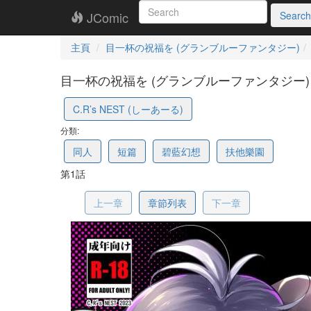
JComic
Search
主頁
目一杯の祝福を (グランブルーファンタジー)
目一杯の祝福を (グランブルーファンタジー) (
698613b2e4cb411aecfb
C.R’s NEST (しーあーる)
分類:
同人
短篇
碧藍幻想
扶他樂園
第1話
上一章
章節列表
下一章