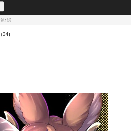
第1話
34)
9ca5