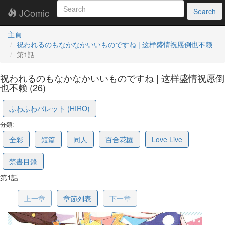
JComic
Search
主頁
祝われるのもなかなかいいものですね | 这样盛情祝愿倒也不赖
第1話
祝われるのもなかなかいいものですね | 这样盛情祝愿倒
也不赖 (26)
69f397de1f048e5773904ec5
ふわふわパレット (HIRO)
分類:
全彩
短篇
同人
百合花園
Love Live
禁書目錄
第1話
上一章
章節列表
下一章