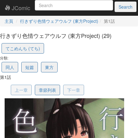
JComic
Search
主頁
行きずり色情ウェアウルフ (東方Project)
第1話
行きずり色情ウェアウルフ (東方Project) (29)
6910c0305e0dc47f6ccdb7a1
てこめんち (てち)
分類:
同人
短篇
東方
第1話
上一章
章節列表
下一章