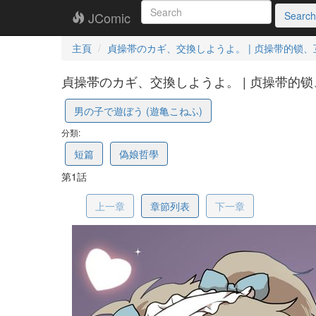
JComic
Search
主頁
貞操帯のカギ、交換しようよ。 | 贞操带的锁
貞操帯のカギ、交換しようよ。 | 贞操带的锁、
690642b9207aff76a0
男の子で遊ぼう (遊亀こねふ)
分類:
短篇
偽娘哲學
第1話
上一章
章節列表
下一章