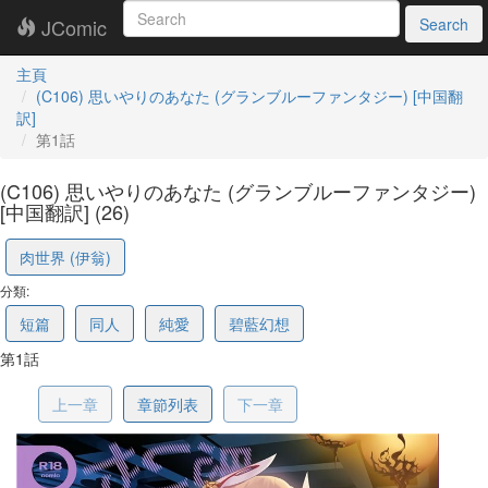
JComic
Search
主頁
(C106) 思いやりのあなた (グランブルーファンタジー) [中国翻
訳]
第1話
(C106) 思いやりのあなた (グランブルーファンタジー)
[中国翻訳] (26)
68bd477740672720d7841396
肉世界 (伊翁)
分類:
短篇
同人
純愛
碧藍幻想
第1話
上一章
章節列表
下一章