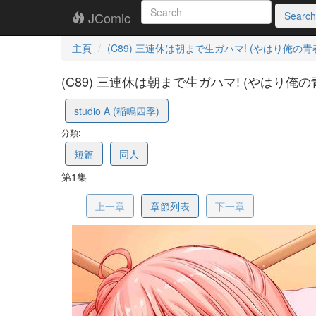
JComic
Search
主頁
(C89) 三連休は朝まで生ガハマ! (やはり俺
(C89) 三連休は朝まで生ガハマ! (やはり俺
5cdc620a913ab73f5a0dce91
studio A (稲鳴四季)
分類:
短篇
同人
第1集
上一章
章節列表
下一章