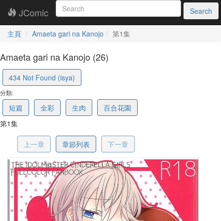
JComic
Search
主頁
Amaeta gari na Kanojo
第1集
Amaeta gari na Kanojo (26)
5968373b6b351d0cb4922ba6
434 Not Found (isya)
分類:
短篇
全彩
生肉
百合花園
第1集
上一章
章節列表
下一章