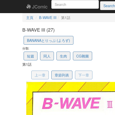
JComic
Search
主頁
B-WAVE III
第1話
B-WAVE III (27)
658ae148de0c0649221
BANANAとりっぷ (よろず)
分類:
短篇
同人
生肉
CG雜圖
第1話
上一章
章節列表
下一章