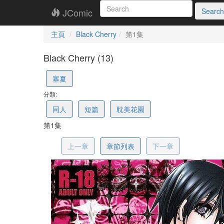
JComic
Search
主頁
Black Cherry
第1集
Black Cherry (13)
58ee2ca015f3443f38c77f6c
塞夏
分類:
同人
短篇
耽美花園
第1集
上一章
章節列表
下一章