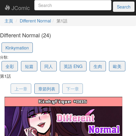
JComic
Search
主頁
Different Normal
第1話
Different Normal (24)
68f911021a09805ce5b0a6db
Kinkymation
分類:
全彩
短篇
同人
英語 ENG
生肉
歐美
第1話
上一章
章節列表
下一章