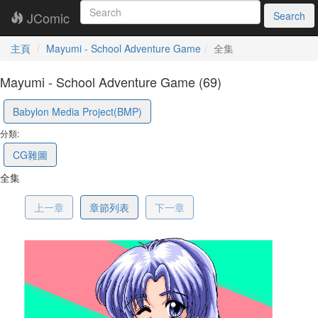
JComic
Search
主頁
Mayumi - School Adventure Game
全集
Mayumi - School Adventure Game (69)
5a8cea38075a2c280aeb317b
Babylon Media Project(BMP)
分類:
CG雜圖
全集
上一章
章節列表
下一章