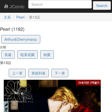
JComic
Search
主頁
Pearl
第13話
Pearl (1182)
69f8c19689fbff3ff563c2b1
Arthur&Cherrymanju
分類:
長篇
耽美花園
純愛
第13話
上一章
章節列表
下一章