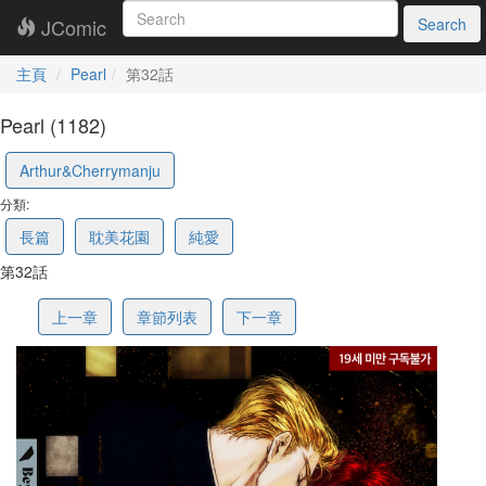
JComic
Search
主頁
Pearl
第32話
Pearl (1182)
69f8c19689fbff3ff563c2b1
Arthur&Cherrymanju
分類:
長篇
耽美花園
純愛
第32話
上一章
章節列表
下一章