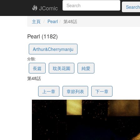
JComic
Search
主頁
Pearl
第48話
Pearl (1182)
69f8c19689fbff3ff563c2b1
Arthur&Cherrymanju
分類:
長篇
耽美花園
純愛
第48話
上一章
章節列表
下一章