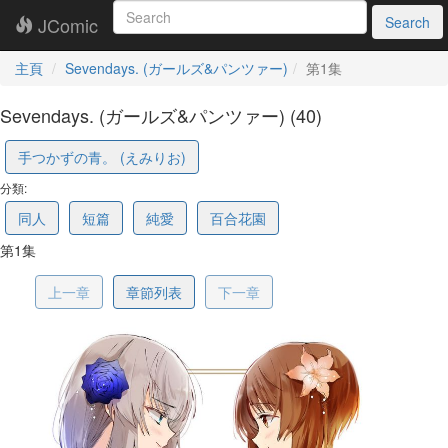
JComic
Search
主頁
Sevendays. (ガールズ&パンツァー)
第1集
Sevendays. (ガールズ&パンツァー) (40)
5b7e96ef87d16b51c3c62248
手つかずの青。 (えみりお)
分類:
同人
短篇
純愛
百合花園
第1集
上一章
章節列表
下一章