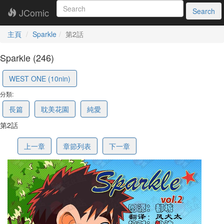
JComic
Search
主頁
Sparkle
第2話
Sparkle (246)
63d499dae6f0cb74d87062b4
WEST ONE (10nin)
分類:
長篇
耽美花園
純愛
第2話
上一章
章節列表
下一章