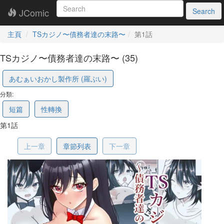
JComic
Search
主頁
TSカジノ〜債務者達の末路〜
第1話
TSカジノ〜債務者達の末路〜 (35)
68c85af9bf10ae53a504d3c6
あむぁいおかし製作所 (羅ぶい)
分類:
短篇
性轉換
第1話
上一章
章節列表
下一章