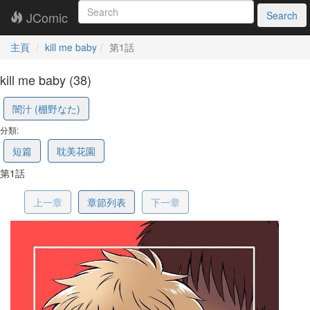
JComic
Search
主頁
kill me baby
第1話
kill me baby (38)
638e11ee9d28b413fd260ecd
闇汁 (棚野なた)
分類:
短篇
耽美花園
第1話
上一章
章節列表
下一章