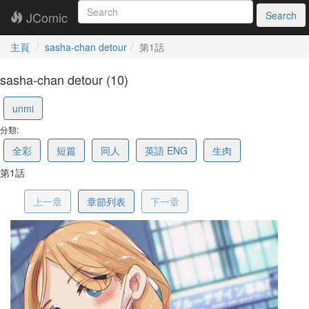
JComic
Search
主頁
sasha-chan detour
第1話
sasha-chan detour (10)
673cb779597f24526c7dc182
unmi
分類:
全彩
短篇
同人
英語 ENG
生肉
第1話
上一章
章節列表
下一章