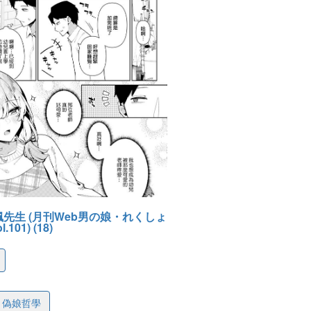
楓先生 (月刊Web男の娘・れくしょ
101) (18)
6313df7665ac534d1
偽娘哲學