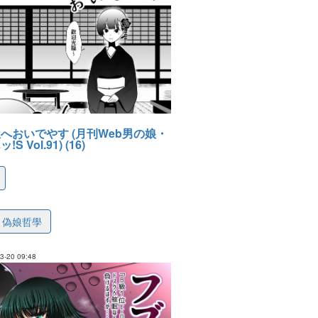
へおいでやす (月刊Web男の娘・
 Vol.91) (16)
4a760b108a8e41a28
偽娘哲學
-20 09:48