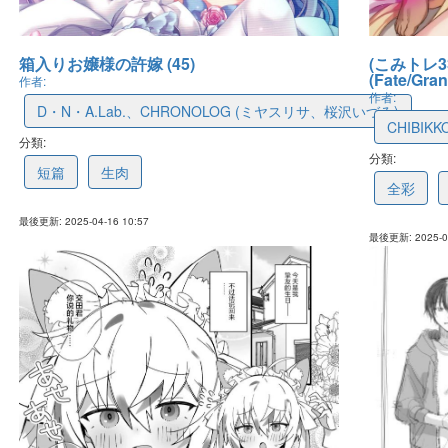
箱入りお嬢様の許嫁 (45)
(こみトレ33
(Fate/Gra
作者:
作者:
D・N・A.Lab.、CHRONOLOG (ミヤスリサ、桜沢いづみ)
CHIBIK
分類:
6800e7ddf1f27c18e7da5e19
分類:
67fe366
短篇
生肉
全彩
最後更新: 2025-04-16 10:57
最後更新: 2025-04