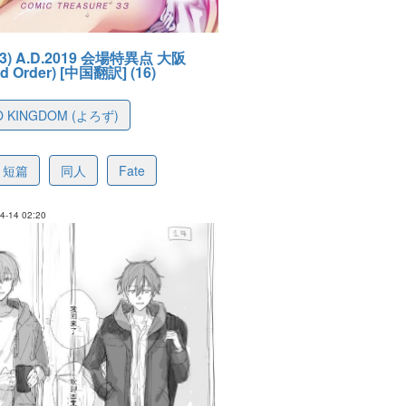
) A.D.2019 会場特異点 大阪
nd Order) [中国翻訳] (16)
KO KINGDOM (よろず)
0b8a5d65c16630851
短篇
同人
Fate
-14 02:20