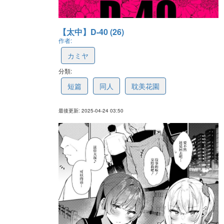
【太中】D-40 (26)
作者:
カミヤ
分類:
680a69269a5cb00fe2c9b053
短篇
同人
耽美花園
最後更新: 2025-04-24 03:50