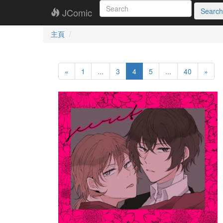
JComic
Search
主頁
«
1
...
3
4
5
...
40
»