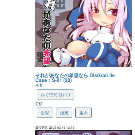
それがあなたの希望なら DisGraiLife
Case：S-01 (28)
作者:
れく空間 (れく)
分類:
67d80b27a760b108a8e3d587
全彩
短篇
生肉
最後更新: 2025-03-16 13:16