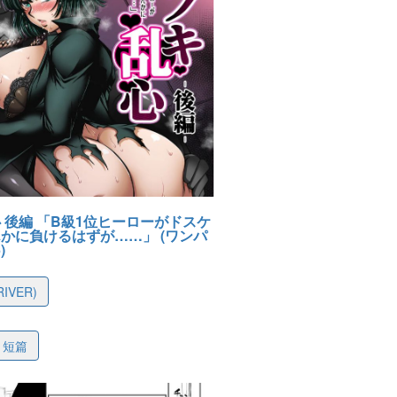
 後編 「B級1位ヒーローがドスケ
かに負けるはずが……」 (ワンパ
)
RIVER)
5de7dbb19fb73557b
短篇
-27 15:48