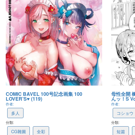
COMIC BAVEL 100号記念画集 100
母性全開 
LOVER’S♥ (119)
んッ！S Vol.
作者:
作者:
多人
コショウ
分類:
6786918029ea425c1ea29009
分類:
6783f26
CG雜圖
全彩
短篇