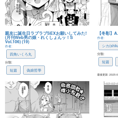
親友に誕生日ラブラブSEXお願いしてみた!
【冬彰】A.H.
(月刊Web男の娘・れくしょんッ！S
作者:
Vol.106) (19)
シカ(shik
作者:
四角いくろ丸
分類:
67e14b0
短篇
分類:
67f27c03c50474465e90df59
短篇
偽娘哲學
最後更新: 2025-03
最後更新: 2025-04-05 07:53