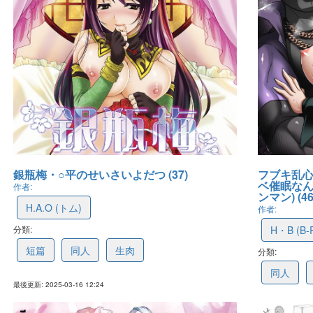
銀瓶梅・○平のせいさいよだつ (37)
フブキ乱心
ベ催眠なん
作者:
ンマン) (46
H.A.O (トム)
作者:
分類:
67d80a3caafd8508a9be7d26
H・B (B-
短篇
同人
生肉
分類:
6797cb2
同人
最後更新: 2025-03-16 12:24
最後更新: 2025-01