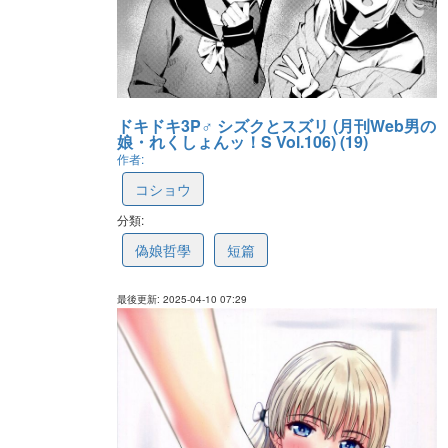
ドキドキ3P♂ シズクとスズリ (月刊Web男の
娘・れくしょんッ！S Vol.106) (19)
作者:
コショウ
分類:
67f8f163f5416a18ecac1801
偽娘哲學
短篇
最後更新: 2025-04-10 07:29