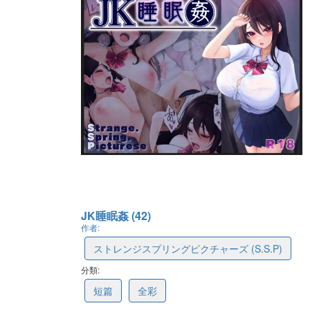
JK睡眠姦 (42)
作者:
ストレンジスプリングピクチャーズ (S.S.P)
分類:
678fd16277d99a370cf0e91d
短篇
全彩