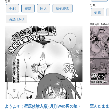
分類:
674c73844dbc0e43fc0980b2
分類:
677020a
全彩
短篇
同人
扶他樂園
短篇
英語 ENG
最後更新: 2024-12
最後更新: 2025-01-02 12:23
ようこそ！壁尻体験入店 (月刊Web男の娘・
歪んだままで