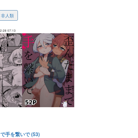
cfc8d7c02b6263940
非人類
-28 07:13
手を繋いで (53)