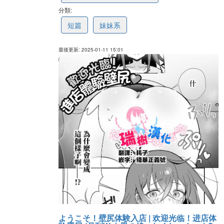
分類:
6783f1bd54e1353380fb4e39
短篇
妹妹系
最後更新: 2025-01-11 15:01
ようこそ！壁尻体験入店 | 欢迎光临！进店体