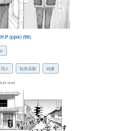
P (pjsk) (96)
a)
1fa6ac608a1f9e7af
同人
耽美花園
純愛
-23 16:20