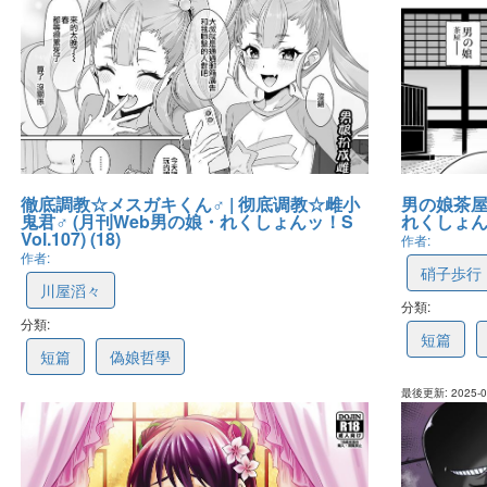
徹底調教☆メスガキくん♂ | 彻底调教☆雌小
男の娘茶屋
鬼君♂ (月刊Web男の娘・れくしょんッ！S
れくしょんッ!S
Vol.107) (18)
作者:
作者:
硝子歩行
川屋滔々
分類:
67dd60d
分類:
67dd6ad18622e7089c9c05c4
短篇
短篇
偽娘哲學
最後更新: 2025-03
最後更新: 2025-03-20 20:17