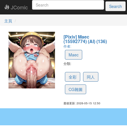
JComic
Search
主頁
[Pixiv] Maec
(15592774) (AI) (136)
作者:
Maec
分類:
6a0747f80d850f6a2a040c5e
全彩
同人
CG雜圖
最後更新: 2026-05-15 12:50