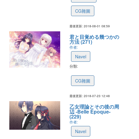
CG雜圖
最後更新: 2018-08-01 08:59
君と目覚める幾つかの
方法 (271)
作者:
Navel
分類:
5b57362bd9ed811c0e15df59
CG雜圖
最後更新: 2018-07-23 12:48
乙女理論とその後の周
辺 -Belle Epoque-
(229)
作者:
Navel