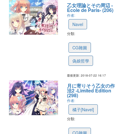
乙女理論とその周辺 -
Ecole de Paris- (206)
作者:
Navel
分類:
5b55f926b8f85a31a91d45e0
CG雜圖
偽娘哲學
最後更新: 2018-07-22 16:17
月に寄りそう乙女の作
法2 -Limited Edition
(298)
作者:
橘子[Navel]
分類:
58e24901407b452369f20803
CG雜圖