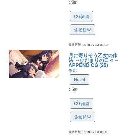
分類:
5b55fa299ccc431c4dd76637
CG雜圖
偽娘哲學
最後更新: 2018-07-23 09:23
月に寄りそう乙女の作
法 ～ひだまりの日々～
APPEND CG (25)
作者:
Navel
分類:
5b55f9f4d9ed811c0e15d7a5
CG雜圖
偽娘哲學
最後更新: 2018-07-23 08:12