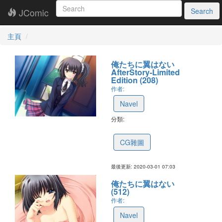
JComic
Search
主頁
俺たちに翼はない
AfterStory-Limited
Edition (208)
作者:
Navel
分類:
5e5bd5d31f7673759b6d8093
CG雜圖
最後更新: 2020-03-01 07:03
俺たちに翼はない
(512)
作者:
Navel