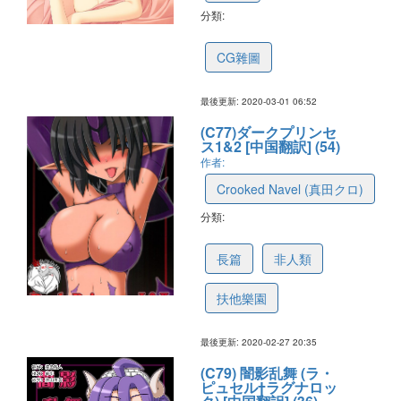
分類:
5e5bd4f8f451fa758e616234
CG雜圖
最後更新: 2020-03-01 06:52
(C77)ダークプリンセ
ス1&2 [中国翻訳] (54)
作者:
Crooked Navel (真田クロ)
分類:
5e588a0e1556913c47ac752f
長篇
非人類
扶他樂園
最後更新: 2020-02-27 20:35
(C79) 闇影乱舞 (ラ・
ピュセル†ラグナロッ