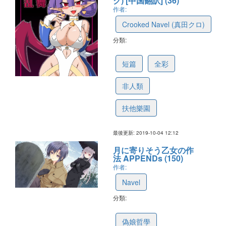
ク) [中国翻訳] (36)
作者:
Crooked Navel (真田クロ)
分類:
5d977a77b147bf70311691cb
短篇
全彩
非人類
扶他樂園
最後更新: 2019-10-04 12:12
月に寄りそう乙女の作
法 APPENDs (150)
作者:
Navel
分類:
5b55fa0688dc8c1c3c7ddaec
偽娘哲學