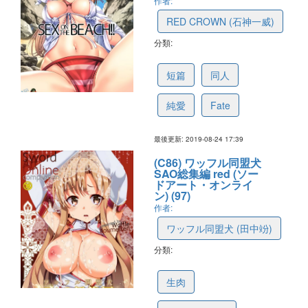
作者:
RED CROWN (石神一威)
分類:
5d62ab46660b7b312e3f4b24
短篇
同人
純愛
Fate
最後更新: 2019-08-24 17:39
(C86) ワッフル同盟犬
SAO総集編 red (ソー
ドアート・オンライ
ン) (97)
作者:
ワッフル同盟犬 (田中竕)
分類:
5d52abf05d36ee520c766d1d
生肉