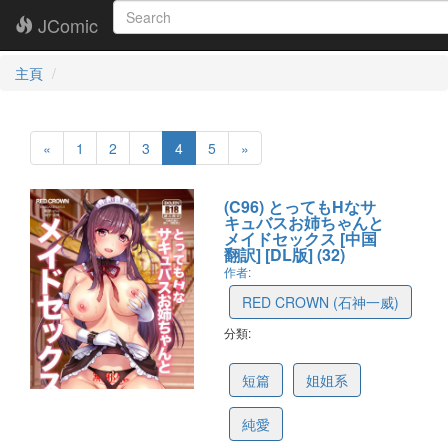
JComic
主頁
«
1
2
3
4
5
»
(C96) とってもHなサ
キュバスお姉ちゃんと
メイドセックス [中国
翻訳] [DL版] (32)
作者:
RED CROWN (石神一威)
分類:
5db42045c9275775dfc66d60
短篇
姐姐系
純愛