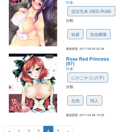
作者:
泥沼兄弟 (RED-RUM)
分類:
59ae63b44ed4c0242c66a779
短篇
扶他樂園
最後更新: 2017-09-05 02:36
Rose Red Princess
(97)
作者:
にのこや (にの子)
分類:
590326f518fba10745c10da7
生肉
同人
最後更新: 2017-04-28 10:35
«
1
2
3
4
5
»