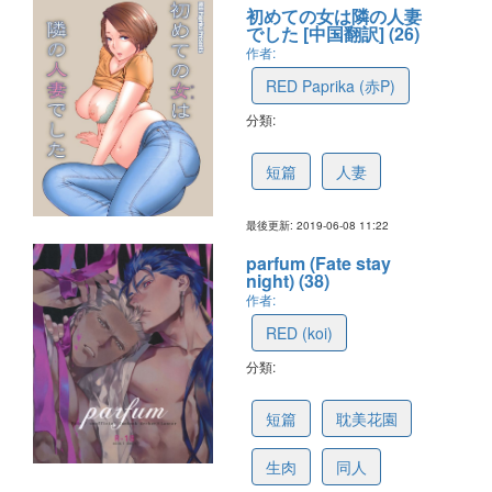
初めての女は隣の人妻
でした [中国翻訳] (26)
作者:
RED Paprika (赤P)
分類:
5cfb9c62c938292951d6833c
短篇
人妻
最後更新: 2019-06-08 11:22
parfum (Fate stay
night) (38)
作者:
RED (koi)
分類:
5ce2ec8549af7c4e5806167b
短篇
耽美花園
生肉
同人