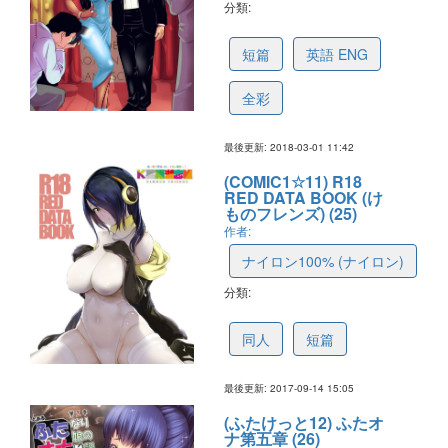
分類:
5a98d1c71498474ffb0bda69
短篇
英語 ENG
全彩
最後更新: 2018-03-01 11:42
(COMIC1☆11) R18
RED DATA BOOK (け
ものフレンズ) (25)
作者:
ナイロン100% (ナイロン)
分類:
59bc84edad55f1549b3e8e51
同人
短篇
最後更新: 2017-09-14 15:05
(ふたけっと12) ふたオ
ナ第五章 (26)