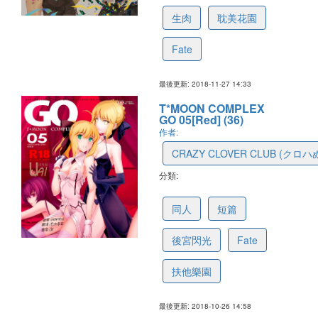
生肉
耽美花園
Fate
最後更新: 2018-11-27 14:33
T*MOON COMPLEX
GO 05[Red] (36)
作者:
CRAZY CLOVER CLUB (クロハ
分類:
5bd33ac9b80d3075d26be5ba
同人
短篇
後宮閃光
Fate
扶他樂園
最後更新: 2018-10-26 14:58