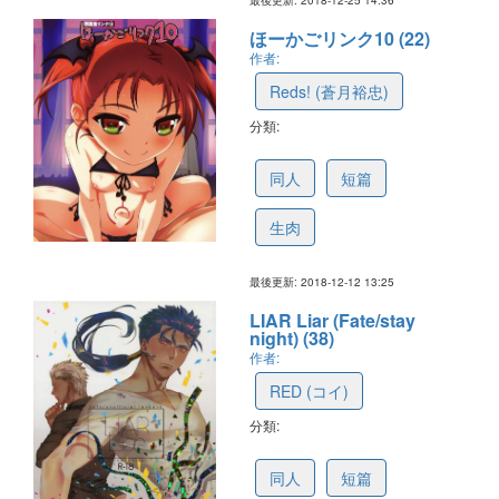
最後更新: 2018-12-25 14:36
ほーかごリンク10 (22)
作者:
Reds! (蒼月裕忠)
分類:
5c3060f149be9f13b64c4fdb
同人
短篇
生肉
最後更新: 2018-12-12 13:25
LIAR Liar (Fate/stay
night) (38)
作者:
RED (コイ)
分類:
5c0e3c3a2fc771785e18b2f4
同人
短篇