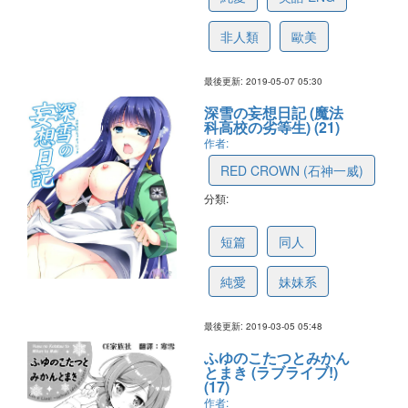
非人類
歐美
最後更新: 2019-05-07 05:30
深雪の妄想日記 (魔法
科高校の劣等生) (21)
作者:
RED CROWN (石神一威)
分類:
5c7e3a7c1055da4c4da1bbf2
短篇
同人
純愛
妹妹系
最後更新: 2019-03-05 05:48
ふゆのこたつとみかん
とまき (ラブライブ!)
(17)
作者: