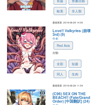
長篇
禁書目錄
歐美
非人類
最後更新: 2019-08-29 14:00
Love!! Valkyries (崩壊
3rd) (9)
作者:
Red Axis
分類:
5d64dcb02afc083133e57af4
全彩
短篇
同人
生肉
最後更新: 2019-08-26 11:54
(C96) SEX ON THE
BEACH!! (Fate/Grand
Order) [中国翻訳] (24)