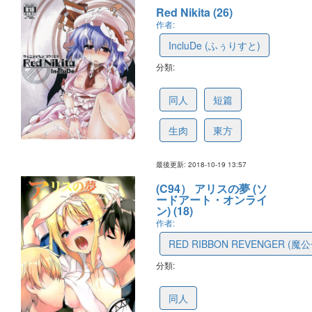
Red Nikita (26)
作者:
IncluDe (ふぅりすと)
分類:
5bece664a82cdd79cda87525
同人
短篇
生肉
東方
最後更新: 2018-10-19 13:57
(C94） アリスの夢 (ソ
ードアート・オンライ
ン) (18)
作者:
RED RIBBON REVENGER (魔公
分類:
5bc1718075b7fd43b6107a6a
同人