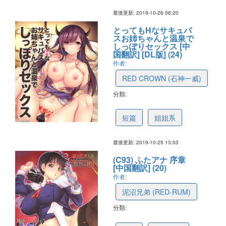
最後更新: 2019-10-26 06:20
とってもHなサキュバ
スお姉ちゃんと温泉で
しっぽりセックス [中
国翻訳] [DL版] (24)
作者:
RED CROWN (石神一威)
分類:
5db343e3a035d74b5841ff82
短篇
姐姐系
最後更新: 2019-10-25 13:03
(C93) ふたアナ 序章
[中国翻訳] (20)
作者:
泥沼兄弟 (RED-RUM)
分類:
5db33c6da4dd974b6a667953