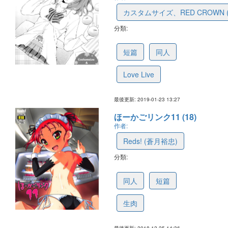
カスタムサイズ、RED CROWN
分類:
5c48ad423c7fd7119dd9d560
短篇
同人
Love Live
最後更新: 2019-01-23 13:27
ほーかごリンク11 (18)
作者:
Reds! (蒼月裕忠)
分類:
5c39a945aa113313a98bf0e1
同人
短篇
生肉