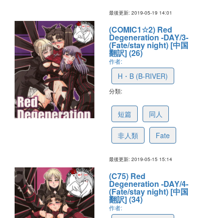
最後更新: 2019-05-19 14:01
(COMIC1☆2) Red
Degeneration -DAY/3-
(Fate/stay night) [中国
翻訳] (26)
作者:
H・B (B-RIVER)
分類:
5cdc623f8563583f9c09cdfa
短篇
同人
非人類
Fate
最後更新: 2019-05-15 15:14
(C75) Red
Degeneration -DAY/4-
(Fate/stay night) [中国
翻訳] (34)
作者: