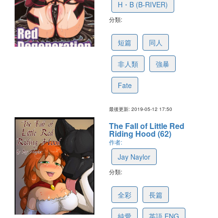
H・B (B-RIVER)
分類:
5cd86b896d2e343141da85e0
短篇
同人
非人類
強暴
Fate
最後更新: 2019-05-12 17:50
The Fall of Little Red
Riding Hood (62)
作者:
Jay Naylor
分類:
5cd14b039cb4ca3247503285
全彩
長篇
純愛
英語 ENG