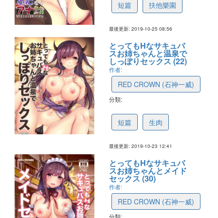
短篇
扶他樂園
最後更新: 2019-10-25 08:56
とってもHなサキュバ
スお姉ちゃんと温泉で
しっぽりセックス (22)
作者:
RED CROWN (石神一威)
分類:
5db072e133bb483cba23bca2
短篇
生肉
最後更新: 2019-10-23 12:41
とってもHなサキュバ
スお姉ちゃんとメイド
セックス (30)
作者:
RED CROWN (石神一威)
分類: