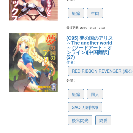
5db072b833bb483cba23bc7d
短篇
生肉
最後更新: 2019-10-23 12:22
(C95) 夢の国のアリス
～The another world
～ (ソードアート・オ
ンライン)[中国翻訳]
(27)
作者:
RED RIBBON REVENGER (魔公
分類:
5da89c703510b43fb6c54666
短篇
同人
SAO 刀劍神域
後宮閃光
純愛