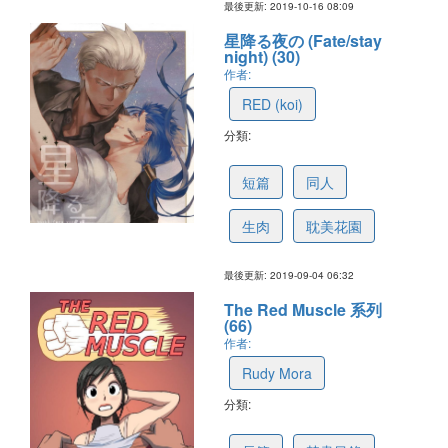
最後更新: 2019-10-16 08:09
星降る夜の (Fate/stay
night) (30)
作者:
RED (koi)
分類:
5d6f8b7e86ff597c5143a019
短篇
同人
生肉
耽美花園
最後更新: 2019-09-04 06:32
The Red Muscle 系列
(66)
作者:
Rudy Mora
分類:
5d68082de3cf3039925275d7