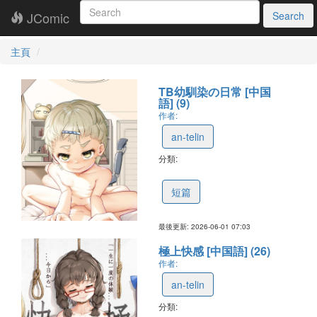
JComic
Search
主頁
TB幼馴染の日常 [中国
語] (9)
作者:
an-telin
分類:
6a1dabd1b7e8aa5bc856ab93
短篇
最後更新: 2026-06-01 07:03
極上快感 [中国語] (26)
作者:
an-telin
分類: