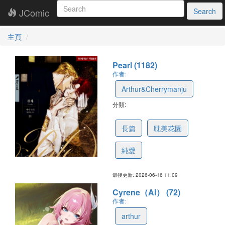
JComic
Search
主頁
Pearl (1182)
作者:
Arthur&Cherrymanju
分類:
69f8c19689fbff3ff563c2b1
長篇
耽美花園
純愛
最後更新: 2026-06-16 11:09
Cyrene（AI） (72)
作者:
arthur