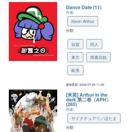
Dance Date (11)
作者:
Kevin Arthur
分類:
62de0ddc6ffdb2030785a710
短篇
同人
東方
禁書目錄
歐美
最後更新: 2022-07-24 11:06
[米英] Arthur in the
dark 第二卷（APH）
(265)
作者:
サイクチュアリ／ほたま
分類: