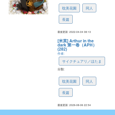
624c26558cee21459953db8f
耽美花園
同人
長篇
最後更新: 2022-04-04 08:13
[米英] Arthur in the
dark 第一卷（APH）
(282)
作者:
サイクチュアリ／ほたま
分類:
624a09771e4c7659fe9efea9
耽美花園
同人
長篇
最後更新: 2026-08-06 22:54