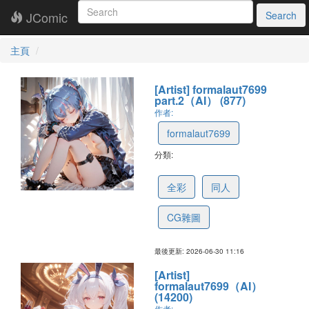
JComic
Search
主頁
[Artist] formalaut7699
part.2（AI） (877)
作者:
formalaut7699
分類:
6a1097092512043ca50c4598
全彩
同人
CG雜圖
最後更新: 2026-06-30 11:16
[Artist]
formalaut7699（AI）
(14200)
作者: